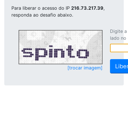
Para liberar o acesso
do IP
216.73.217.39
,
responda ao desafio abaixo.
Digite 
lado no
[trocar imagem]